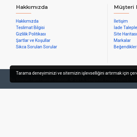
Hakkımızda
Müşteri 
Hakkımızda
İletişim
Teslimat Bilgisi
İade Talepl
Gizlilik Politikası
Site Haritası
Şartlar ve Koşullar
Markalar
Sıkca Sorulan Sorular
Beğendikle
Tarama deneyiminizi ve sitemizin işlevselliğini artırmak için çere
Bu Sitenin Tüm Hakları Saklıdır. © 2019, Geliştirici: Prolifesoft E-T