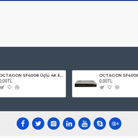
OCTAGON SF4008 Üçlü 4K E2 UHD 2160p ( 2x DVB-S2 X ve 1x DVB-C / T )
0,00TL
0,00TL