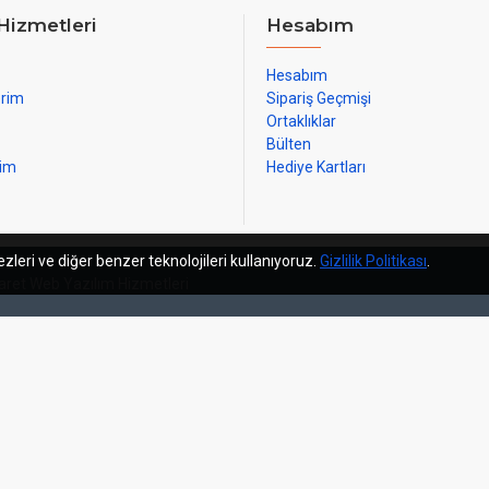
Hizmetleri
Hesabım
Hesabım
erim
Sipariş Geçmişi
Ortaklıklar
Bülten
rim
Hediye Kartları
zleri ve diğer benzer teknolojileri kullanıyoruz.
Gizlilik Politikası
.
icaret Web Yazılım Hizmetleri