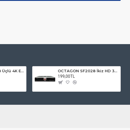
OCTAGON SF4008 Üçlü 4K E2 UHD 2160p ( 2x DVB-C / T ve 1x DVB-S2 X )
OCTAGON SF2028 İkiz HD 3D OPTIMA gümüş (DVB-T / C & DVB-T / C)
199,00TL